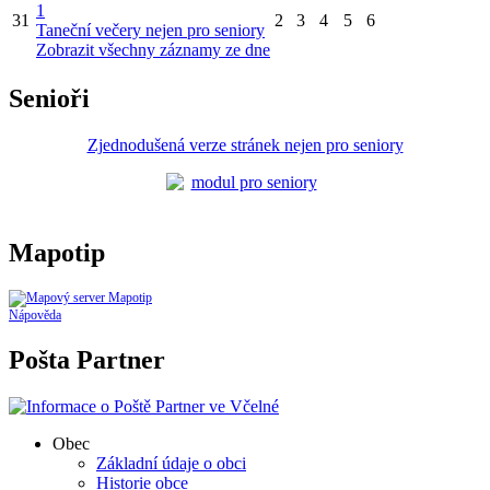
1
31
2
3
4
5
6
Taneční večery nejen pro seniory
Zobrazit všechny záznamy ze dne
Senioři
Zjednodušená verze stránek nejen pro seniory
Mapotip
Nápověda
Pošta Partner
Obec
Základní údaje o obci
Historie obce