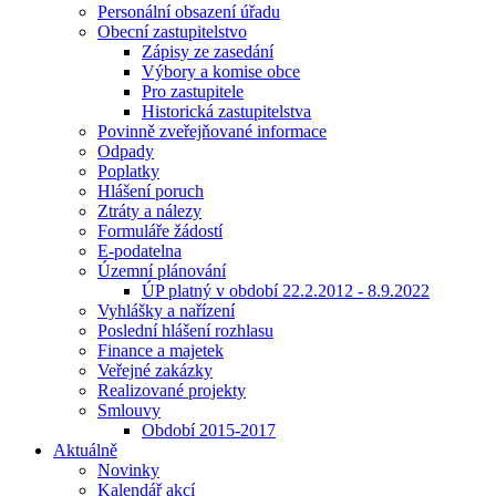
Personální obsazení úřadu
Obecní zastupitelstvo
Zápisy ze zasedání
Výbory a komise obce
Pro zastupitele
Historická zastupitelstva
Povinně zveřejňované informace
Odpady
Poplatky
Hlášení poruch
Ztráty a nálezy
Formuláře žádostí
E-podatelna
Územní plánování
ÚP platný v období 22.2.2012 - 8.9.2022
Vyhlášky a nařízení
Poslední hlášení rozhlasu
Finance a majetek
Veřejné zakázky
Realizované projekty
Smlouvy
Období 2015-2017
Aktuálně
Novinky
Kalendář akcí