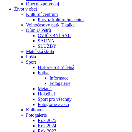
Obecní zpravodaj
Život v obci
Kulturní centrum
Provoz kulturního centra
Volnočasový park Tikalka
Dům U Petrů
CVIČEBNÍ SÁL
SAUNA
SLUŽBY
Mateřská škola
Pošta
Sport
Historie SK Včelná
Fotbal
Informace
Fotogalerie
Metaná
Hokejbal
Sport pro všechny
Fotografie z akcí
Knihovna
Fotogalerie
Rok 2025
Rok 2024
Rok 2023