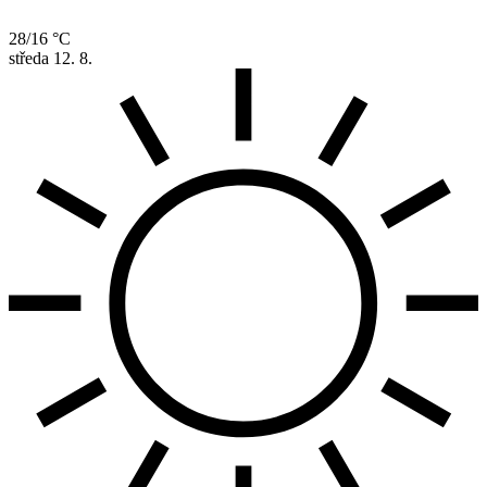
28/16 °C
středa
12. 8.