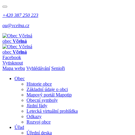
+420 387 250 223
ou@vcelna.cz
obec
Včelná
obec
Včelná
Facebook
Vytisknout
Mapa webu
Vyhlédávání
Senioři
Obec
Historie obce
Základní údaje o obci
Mapový portál Mapotip
Obecní symboly
Jízdní řády
Letecká virtuální prohlídka
Odkazy
Rozvoj obce
Úřad
Úřední deska