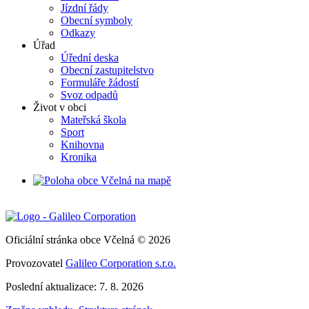
Jízdní řády
Obecní symboly
Odkazy
Úřad
Úřední deska
Obecní zastupitelstvo
Formuláře žádostí
Svoz odpadů
Život v obci
Mateřská škola
Sport
Knihovna
Kronika
Oficiální stránka obce Včelná © 2026
Provozovatel
Galileo Corporation s.r.o.
Poslední aktualizace: 7. 8. 2026