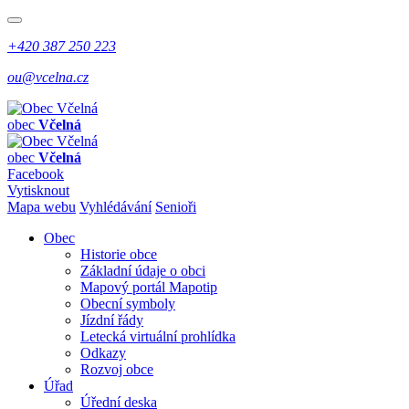
+420 387 250 223
ou@vcelna.cz
obec
Včelná
obec
Včelná
Facebook
Vytisknout
Mapa webu
Vyhlédávání
Senioři
Obec
Historie obce
Základní údaje o obci
Mapový portál Mapotip
Obecní symboly
Jízdní řády
Letecká virtuální prohlídka
Odkazy
Rozvoj obce
Úřad
Úřední deska