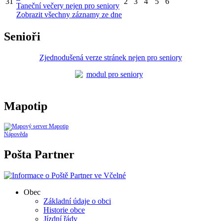
31
2
3
4
5
6
Taneční večery nejen pro seniory
Zobrazit všechny záznamy ze dne
Senioři
Zjednodušená verze stránek nejen pro seniory
Mapotip
Nápověda
Pošta Partner
Obec
Základní údaje o obci
Historie obce
Jízdní řády