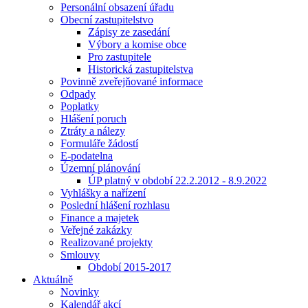
Personální obsazení úřadu
Obecní zastupitelstvo
Zápisy ze zasedání
Výbory a komise obce
Pro zastupitele
Historická zastupitelstva
Povinně zveřejňované informace
Odpady
Poplatky
Hlášení poruch
Ztráty a nálezy
Formuláře žádostí
E-podatelna
Územní plánování
ÚP platný v období 22.2.2012 - 8.9.2022
Vyhlášky a nařízení
Poslední hlášení rozhlasu
Finance a majetek
Veřejné zakázky
Realizované projekty
Smlouvy
Období 2015-2017
Aktuálně
Novinky
Kalendář akcí