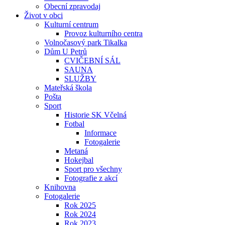
Obecní zpravodaj
Život v obci
Kulturní centrum
Provoz kulturního centra
Volnočasový park Tikalka
Dům U Petrů
CVIČEBNÍ SÁL
SAUNA
SLUŽBY
Mateřská škola
Pošta
Sport
Historie SK Včelná
Fotbal
Informace
Fotogalerie
Metaná
Hokejbal
Sport pro všechny
Fotografie z akcí
Knihovna
Fotogalerie
Rok 2025
Rok 2024
Rok 2023