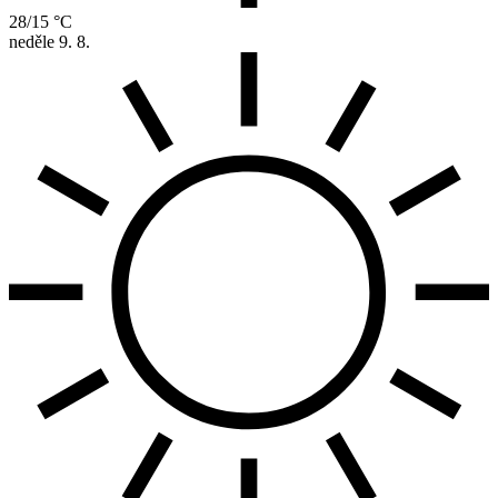
28/15 °C
neděle
9. 8.