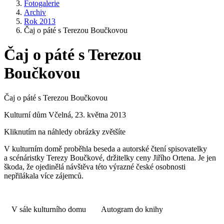
Fotogalerie
Archiv
Rok 2013
Čaj o páté s Terezou Boučkovou
Čaj o páté s Terezou
Boučkovou
Čaj o páté s Terezou Boučkovou
Kulturní dům Včelná, 23. května 2013
Kliknutím na náhledy obrázky zvětšíte
V kulturním domě proběhla beseda a autorské čtení spisovatelky
a scénáristky Terezy Boučkové, držitelky ceny Jiřího Ortena. Je jen
škoda, že ojedinělá návštěva této výrazné české osobnosti
nepřilákala více zájemců.
V sále kulturního domu
Autogram do knihy