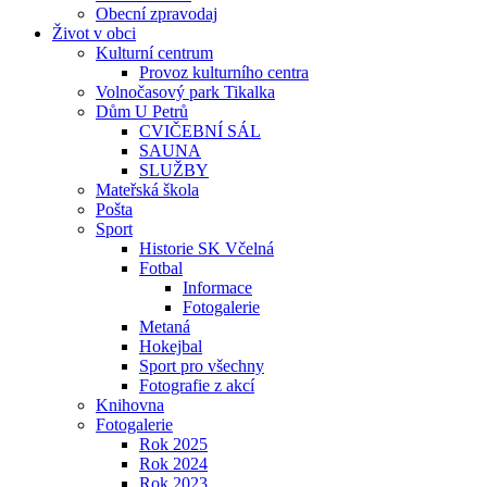
Obecní zpravodaj
Život v obci
Kulturní centrum
Provoz kulturního centra
Volnočasový park Tikalka
Dům U Petrů
CVIČEBNÍ SÁL
SAUNA
SLUŽBY
Mateřská škola
Pošta
Sport
Historie SK Včelná
Fotbal
Informace
Fotogalerie
Metaná
Hokejbal
Sport pro všechny
Fotografie z akcí
Knihovna
Fotogalerie
Rok 2025
Rok 2024
Rok 2023