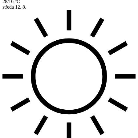
28/16 °C
středa
12. 8.