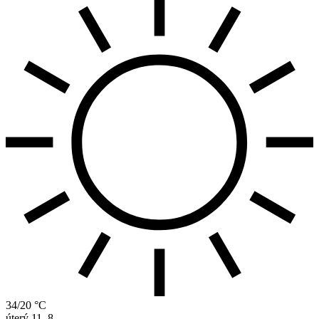
34/20 °C
úterý
11. 8.