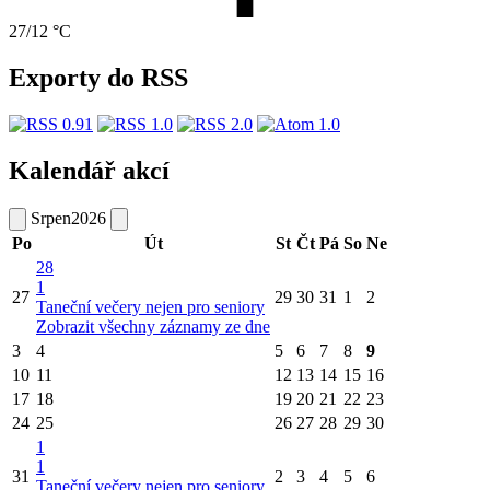
27/12 °C
Exporty do RSS
Kalendář akcí
Srpen
2026
Po
Út
St
Čt
Pá
So
Ne
28
1
27
29
30
31
1
2
Taneční večery nejen pro seniory
Zobrazit všechny záznamy ze dne
3
4
5
6
7
8
9
10
11
12
13
14
15
16
17
18
19
20
21
22
23
24
25
26
27
28
29
30
1
1
31
2
3
4
5
6
Taneční večery nejen pro seniory