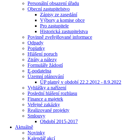
Personální obsazení úřadu
Obecní zastupitelstvo
Zápisy ze zasedání
Výbory a komise obce
Pro zastupitele
Historická zastupitelstva
Povinně zveřejňované informace
Odpady
Poplatky
Hlášení poruch
Ztráty a nálezy
Formuláře žádostí
E-podatelna
Územní plánování
ÚP platný v období 22.2.2012 - 8.9.2022
Vyhlášky a nařízení
Poslední hlášení rozhlasu
Finance a majetek
Veřejné zakázky
Realizované projekty
Smlouvy
Období 2015-2017
Aktuálně
Novinky
Kalendář akcí