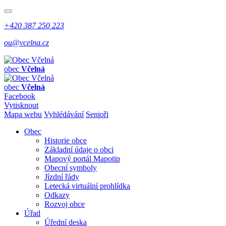
+420 387 250 223
ou@vcelna.cz
obec
Včelná
obec
Včelná
Facebook
Vytisknout
Mapa webu
Vyhlédávání
Senioři
Obec
Historie obce
Základní údaje o obci
Mapový portál Mapotip
Obecní symboly
Jízdní řády
Letecká virtuální prohlídka
Odkazy
Rozvoj obce
Úřad
Úřední deska