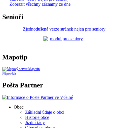
Zobrazit všechny záznamy ze dne
Senioři
Zjednodušená verze stránek nejen pro seniory
Mapotip
Nápověda
Pošta Partner
Obec
Základní údaje o obci
Historie obce
Jízdní řády
Obecní symboly