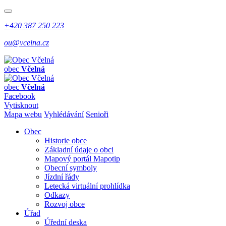
+420 387 250 223
ou@vcelna.cz
obec
Včelná
obec
Včelná
Facebook
Vytisknout
Mapa webu
Vyhlédávání
Senioři
Obec
Historie obce
Základní údaje o obci
Mapový portál Mapotip
Obecní symboly
Jízdní řády
Letecká virtuální prohlídka
Odkazy
Rozvoj obce
Úřad
Úřední deska