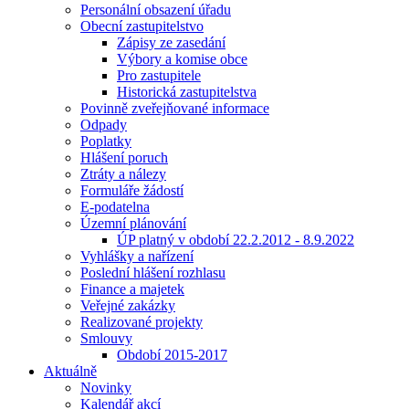
Personální obsazení úřadu
Obecní zastupitelstvo
Zápisy ze zasedání
Výbory a komise obce
Pro zastupitele
Historická zastupitelstva
Povinně zveřejňované informace
Odpady
Poplatky
Hlášení poruch
Ztráty a nálezy
Formuláře žádostí
E-podatelna
Územní plánování
ÚP platný v období 22.2.2012 - 8.9.2022
Vyhlášky a nařízení
Poslední hlášení rozhlasu
Finance a majetek
Veřejné zakázky
Realizované projekty
Smlouvy
Období 2015-2017
Aktuálně
Novinky
Kalendář akcí