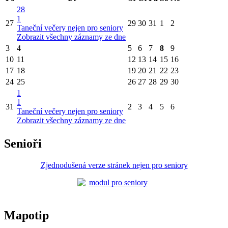
28
1
27
29
30
31
1
2
Taneční večery nejen pro seniory
Zobrazit všechny záznamy ze dne
3
4
5
6
7
8
9
10
11
12
13
14
15
16
17
18
19
20
21
22
23
24
25
26
27
28
29
30
1
1
31
2
3
4
5
6
Taneční večery nejen pro seniory
Zobrazit všechny záznamy ze dne
Senioři
Zjednodušená verze stránek nejen pro seniory
Mapotip