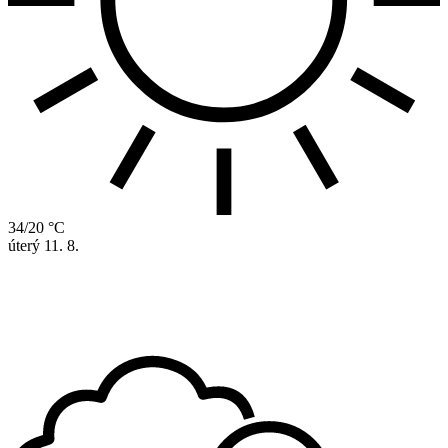
34/20 °C
úterý
11. 8.