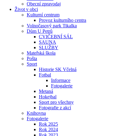
Obecní zpravodaj
Život v obci
Kulturní centrum
Provoz kulturního centra
Volnočasový park Tikalka
Dům U Petrů
CVIČEBNÍ SÁL
SAUNA
SLUŽBY
Mateřská škola
Pošta
Sport
Historie SK Včelná
Fotbal
Informace
Fotogalerie
Metaná
Hokejbal
Sport pro všechny
Fotografie z akcí
Knihovna
Fotogalerie
Rok 2025
Rok 2024
Rok 2023