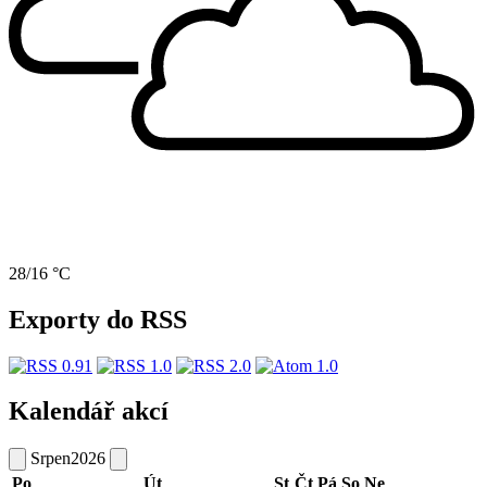
28/16 °C
Exporty do RSS
Kalendář akcí
Srpen
2026
Po
Út
St
Čt
Pá
So
Ne