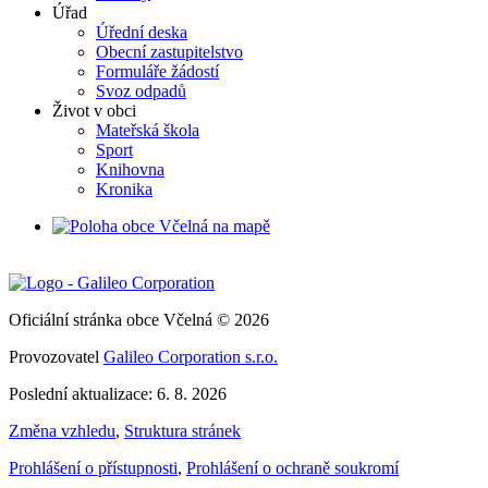
Úřad
Úřední deska
Obecní zastupitelstvo
Formuláře žádostí
Svoz odpadů
Život v obci
Mateřská škola
Sport
Knihovna
Kronika
Oficiální stránka obce Včelná © 2026
Provozovatel
Galileo Corporation s.r.o.
Poslední aktualizace: 6. 8. 2026
Změna vzhledu
,
Struktura stránek
Prohlášení o přístupnosti
,
Prohlášení o ochraně soukromí