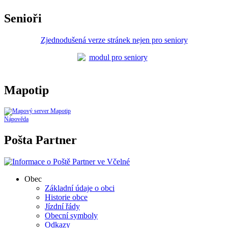
Senioři
Zjednodušená verze stránek nejen pro seniory
Mapotip
Nápověda
Pošta Partner
Obec
Základní údaje o obci
Historie obce
Jízdní řády
Obecní symboly
Odkazy