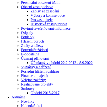
Personální obsazení úřadu
Obecní zastupitelstvo
Zápisy ze zasedání
Výbory a komise obce
Pro zastupitele
Historická zastupitelstva
Povinně zveřejňované informace
Odpady
Poplatky
Hlášení poruch
Ztráty a nálezy
Formuláře žádostí
E-podatelna
Územní plánování
ÚP platný v období 22.2.2012 - 8.9.2022
Vyhlášky a nařízení
Poslední hlášení rozhlasu
Finance a majetek
Veřejné zakázky
Realizované projekty
Smlouvy
Období 2015-2017
Aktuálně
Novinky
Kalendář akcí