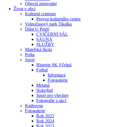
Obecní zpravodaj
Život v obci
Kulturní centrum
Provoz kulturního centra
Volnočasový park Tikalka
Dům U Petrů
CVIČEBNÍ SÁL
SAUNA
SLUŽBY
Mateřská škola
Pošta
Sport
Historie SK Včelná
Fotbal
Informace
Fotogalerie
Metaná
Hokejbal
Sport pro všechny
Fotografie z akcí
Knihovna
Fotogalerie
Rok 2025
Rok 2024
Rok 2023