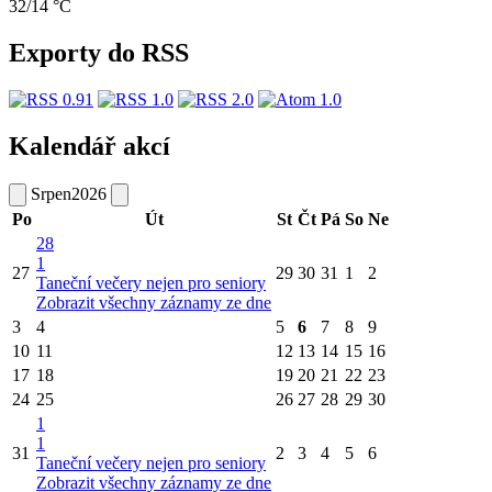
32/14 °C
Exporty do RSS
Kalendář akcí
Srpen
2026
Po
Út
St
Čt
Pá
So
Ne
28
1
27
29
30
31
1
2
Taneční večery nejen pro seniory
Zobrazit všechny záznamy ze dne
3
4
5
6
7
8
9
10
11
12
13
14
15
16
17
18
19
20
21
22
23
24
25
26
27
28
29
30
1
1
31
2
3
4
5
6
Taneční večery nejen pro seniory
Zobrazit všechny záznamy ze dne