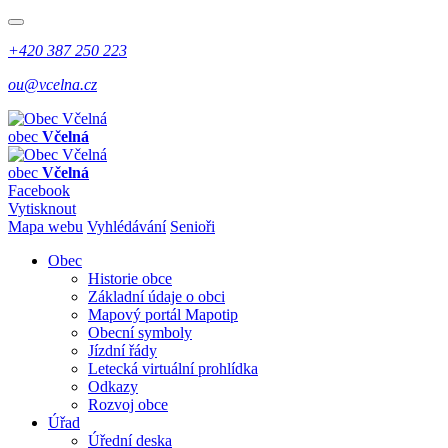
+420 387 250 223
ou@vcelna.cz
obec
Včelná
obec
Včelná
Facebook
Vytisknout
Mapa webu
Vyhlédávání
Senioři
Obec
Historie obce
Základní údaje o obci
Mapový portál Mapotip
Obecní symboly
Jízdní řády
Letecká virtuální prohlídka
Odkazy
Rozvoj obce
Úřad
Úřední deska