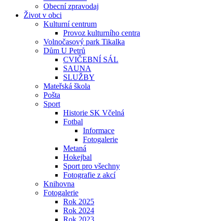
Obecní zpravodaj
Život v obci
Kulturní centrum
Provoz kulturního centra
Volnočasový park Tikalka
Dům U Petrů
CVIČEBNÍ SÁL
SAUNA
SLUŽBY
Mateřská škola
Pošta
Sport
Historie SK Včelná
Fotbal
Informace
Fotogalerie
Metaná
Hokejbal
Sport pro všechny
Fotografie z akcí
Knihovna
Fotogalerie
Rok 2025
Rok 2024
Rok 2023