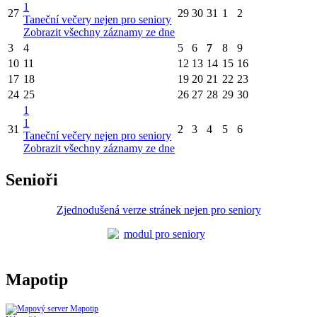
1
27
29
30
31
1
2
Taneční večery nejen pro seniory
Zobrazit všechny záznamy ze dne
3
4
5
6
7
8
9
10
11
12
13
14
15
16
17
18
19
20
21
22
23
24
25
26
27
28
29
30
1
1
31
2
3
4
5
6
Taneční večery nejen pro seniory
Zobrazit všechny záznamy ze dne
Senioři
Zjednodušená verze stránek nejen pro seniory
Mapotip