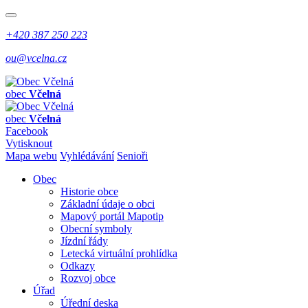
+420 387 250 223
ou@vcelna.cz
obec
Včelná
obec
Včelná
Facebook
Vytisknout
Mapa webu
Vyhlédávání
Senioři
Obec
Historie obce
Základní údaje o obci
Mapový portál Mapotip
Obecní symboly
Jízdní řády
Letecká virtuální prohlídka
Odkazy
Rozvoj obce
Úřad
Úřední deska