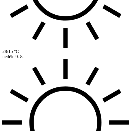
28/15 °C
neděle
9. 8.