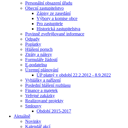
Personální obsazení úřadu
Obecní zastupitelstvo
Zápisy ze zasedání
Výbory a komise obce
Pro zastupitele
Historická zastupitelstva
Povinně zveřejňované informace
Odpady
Poplatky
Hlášení poruch
Ztráty a nálezy
Formuláře žádostí
E-podatelna
Územní plánování
ÚP platný v období 22.2.2012 - 8.9.2022
Vyhlášky a nařízení
Poslední hlášení rozhlasu
Finance a majetek
Veřejné zakázky
Realizované projekty
Smlouvy
Období 2015-2017
Aktuálně
Novinky
Kalendář akcí